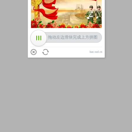
加载中
拖动左边滑块完成上方拼图
hao.sud.cn