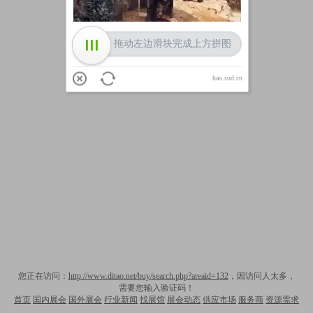
拖动左边滑块完成上方拼图
hao.sud.cn
您正在访问：
http://www.ditao.net/buy/search.php?areaid=132
，因访问人太多，
需要您输入验证码！
首页
国内展会
国外展会
行业新闻
找展馆
展会动态
供应市场
服务商
资源需求