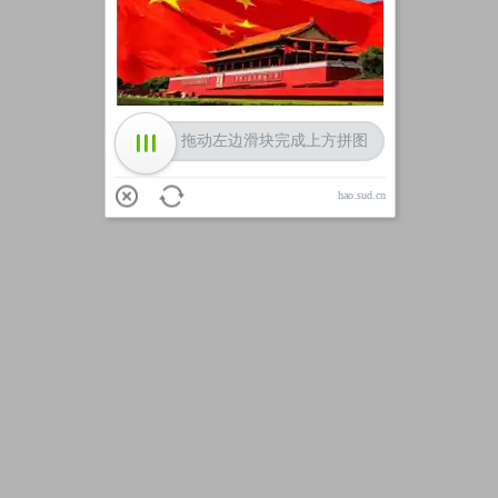
加载中
拖动左边滑块完成上方拼图
hao.sud.cn