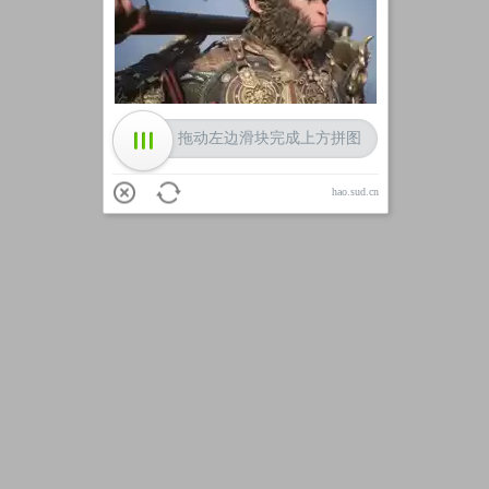
加载中
拖动左边滑块完成上方拼图
hao.sud.cn