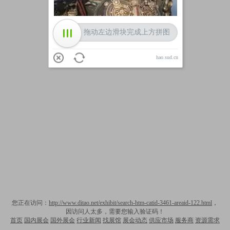
拖动左边滑块完成上方拼图
hao.sud.cn
您正在访问：
http://www.ditao.net/exhibit/search-htm-catid-3461-areaid-122.html
，
因访问人太多，需要您输入验证码！
首页
国内展会
国外展会
行业新闻
找展馆
展会动态
供应市场
服务商
资源需求