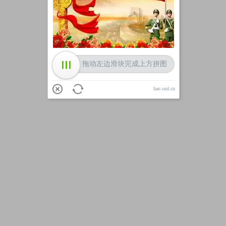
加载中
拖动左边滑块完成上方拼图
hao.sud.cn