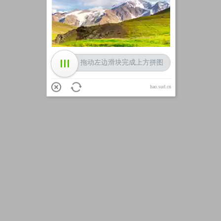
加载中
拖动左边滑块完成上方拼图
hao.sud.cn