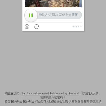
拖动左边滑块完成上方拼图
hao.sud.cn
您正在访问：
http://www.ditao.net/exhibit/show-zrfqqrhhez.html
，因访问人太多，
需要您输入验证码！
首页
国内展会
国外展会
行业新闻
找展馆
展会动态
供应市场
服务商
资源需求