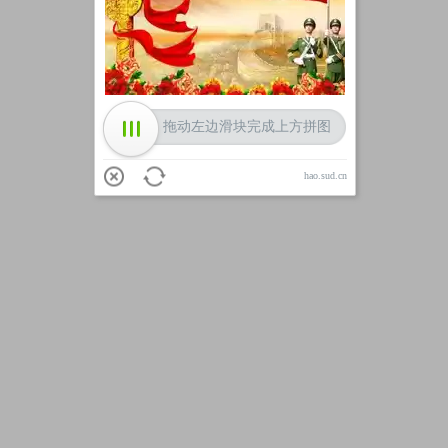
加载中
拖动左边滑块完成上方拼图
hao.sud.cn