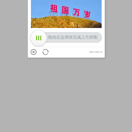
加载中
拖动左边滑块完成上方拼图
hao.sud.cn