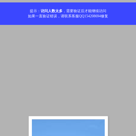
提示：
访问人数太多
，需要验证后才能继续访问
如果一直验证错误，请联系客服QQ154208694修复