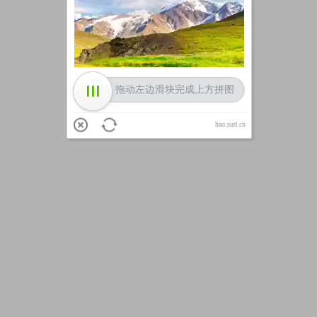
加载中
拖动左边滑块完成上方拼图
hao.sud.cn