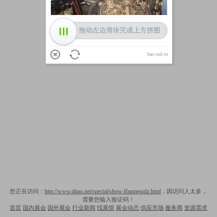
拖动左边滑块完成上方拼图
hao.sud.cn
您正在访问：
http://www.ditao.net/special/show-lfaumequlz.html
，因访问人太多，
需要您输入验证码！
首页
国内展会
国外展会
行业新闻
找展馆
展会动态
供应市场
服务商
资源需求