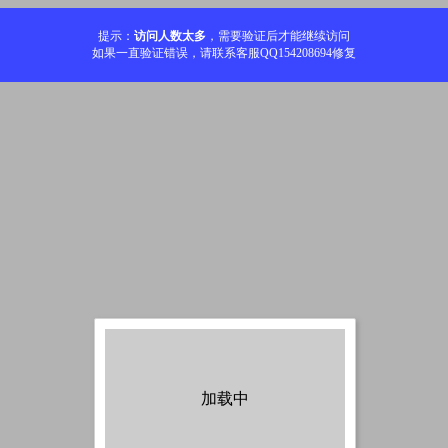
提示：
访问人数太多
，需要验证后才能继续访问
如果一直验证错误，请联系客服QQ154208694修复
加载中