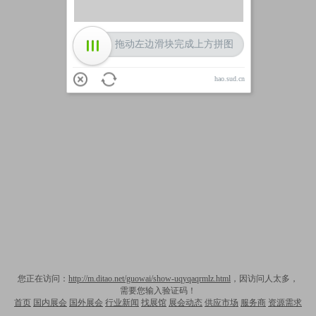
拖动左边滑块完成上方拼图
hao.sud.cn
您正在访问：
http://m.ditao.net/guowai/show-uqyqaqrmlz.html
，因访问人太多，
需要您输入验证码！
首页
国内展会
国外展会
行业新闻
找展馆
展会动态
供应市场
服务商
资源需求